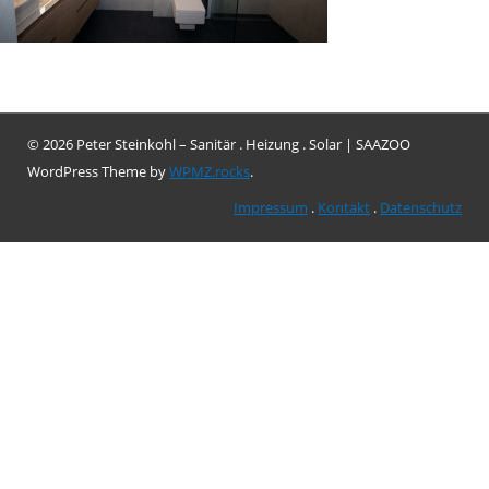
© 2026 Peter Steinkohl – Sanitär . Heizung . Solar
|
SAAZOO
WordPress Theme by
WPMZ.rocks
.
Impressum
.
Kontakt
.
Datenschutz