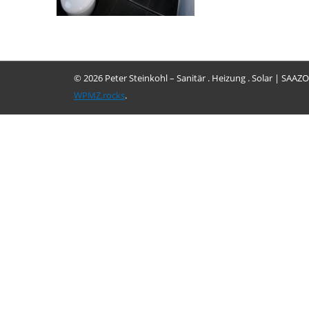
© 2026 Peter Steinkohl – Sanitär . Heizung . Solar
|
SAAZO
WPMZ.rocks
.