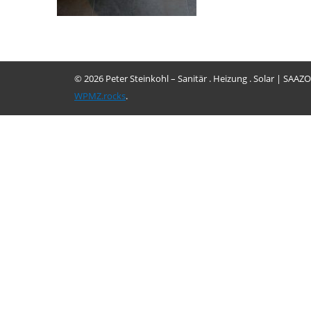
© 2026 Peter Steinkohl – Sanitär . Heizung . Solar
|
SAAZO
WPMZ.rocks
.