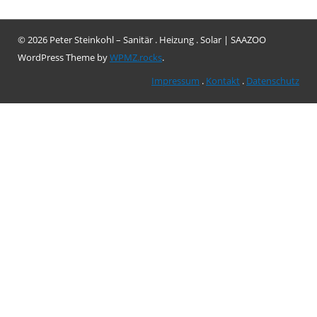
© 2026 Peter Steinkohl – Sanitär . Heizung . Solar
|
SAAZOO
WordPress Theme by
WPMZ.rocks
.
Impressum
.
Kontakt
.
Datenschutz